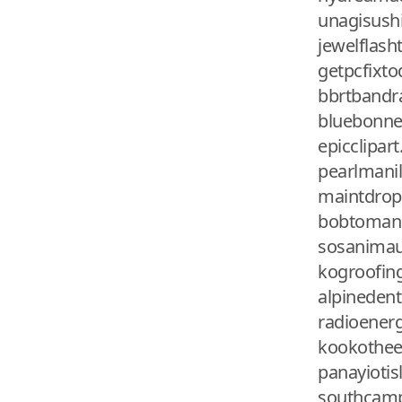
unagisush
jewelflash
getpcfixt
bbrtbandr
bluebonne
epicclipar
pearlmani
maintdro
bobtoman
sosanimau
kogroofin
alpinedent
radioener
kookothe
panayioti
southcam