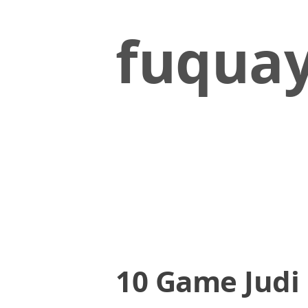
Skip
to
fuquay
content
10 Game Judi