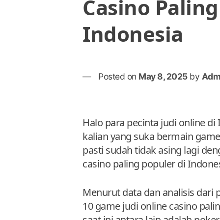
Casino Paling
Indonesia
Posted on
May 8, 2025
by
Adm
Halo para pecinta judi online di
kalian yang suka bermain game ju
pasti sudah tidak asing lagi de
casino paling populer di Indones
Menurut data dan analisis dari p
10 game judi online casino pali
saat ini antara lain adalah poker,