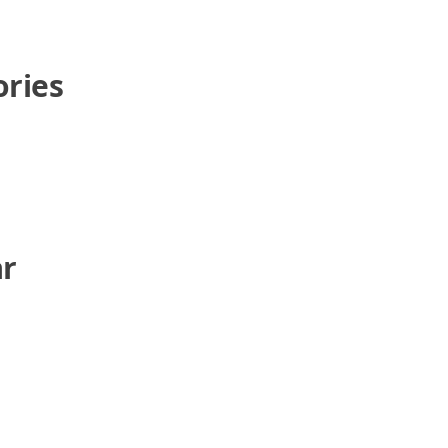
ories
ar