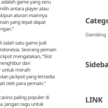
 adalah game yang seru
lih antara player atau
kipun aturan mainnya
Categ
main yang tepat dapat
ngan.”
Gambling
di salah satu game judi
 Indonesia. Seorang pemain
ackpot mengatakan, “Slot
Sideb
menghibur dan
 untuk meraih
dan jackpot yang tersedia
ti oleh para pemain.”
casino paling populer di
LINK
ba. Jangan ragu untuk