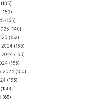
(105)
(150)
25
(155)
2025
(140)
025
(152)
 2024
(153)
 2024
(150)
2024
(155)
r 2024
(150)
024
(155)
(150)
4
(65)