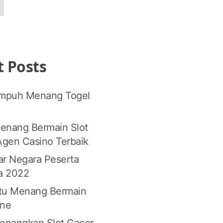
 Posts
Ampuh Menang Togel
Menang Bermain Slot
Agen Casino Terbaik
tar Negara Peserta
ia 2022
Jitu Menang Bermain
ine
enangkan Slot Gacor