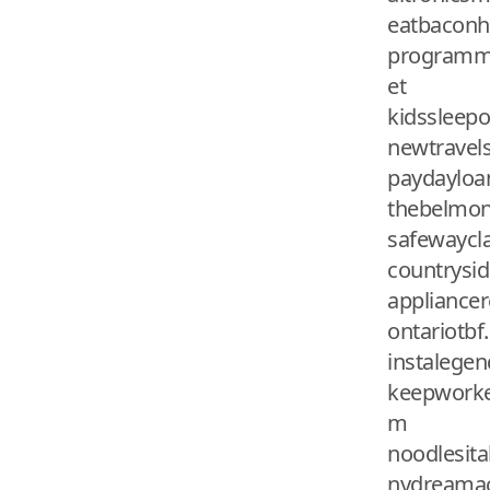
eatbaconh
programm
et
kidssleep
newtravels
paydayloa
thebelmon
safewaycl
countrysi
appliancer
ontariotbf
instalege
keepworke
m
noodlesita
nydreamac