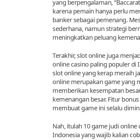
yang berpengalaman, “Baccarat
karena pemain hanya perlu memi
banker sebagai pemenang. Mes
sederhana, namun strategi ber
meningkatkan peluang kemena
Terakhir, slot online juga menja
online casino paling populer di
slot online yang kerap meraih j
online merupakan game yang 
memberikan kesempatan besar
kemenangan besar. Fitur bonus 
membuat game ini selalu dimina
Nah, itulah 10 game judi online 
Indonesia yang wajib kalian co