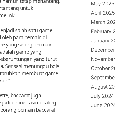
a namun tetap menantang.
May 2025
rtantang untuk
April 2025
e ini.”
March 20
menjadi salah satu game
February 
i oleh para pemain di
January 2
ine yang sering bermain
December
e adalah game yang
keberuntungan yang turut
November
da. Sensasi menunggu bola
October 
ertaruhkan membuat game
Septembe
kan.”
August 2
ette, baccarat juga
July 2024
judi online casino paling
June 202
 seorang pemain baccarat