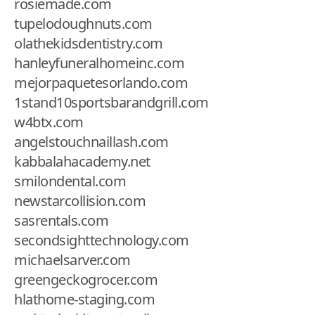
rosiemade.com
tupelodoughnuts.com
olathekidsdentistry.com
hanleyfuneralhomeinc.com
mejorpaquetesorlando.com
1stand10sportsbarandgrill.com
w4btx.com
angelstouchnaillash.com
kabbalahacademy.net
smilondental.com
newstarcollision.com
sasrentals.com
secondsighttechnology.com
michaelsarver.com
greengeckogrocer.com
hlathome-staging.com