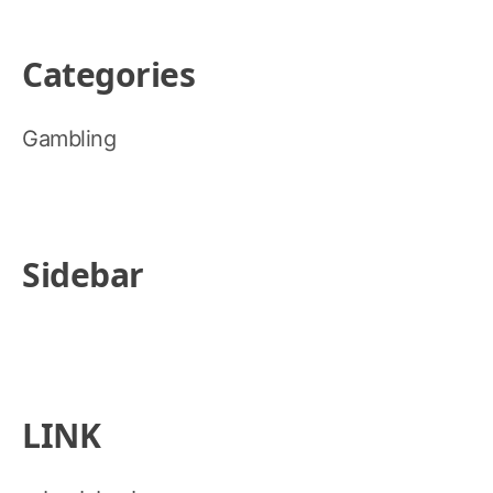
Categories
Gambling
Sidebar
LINK