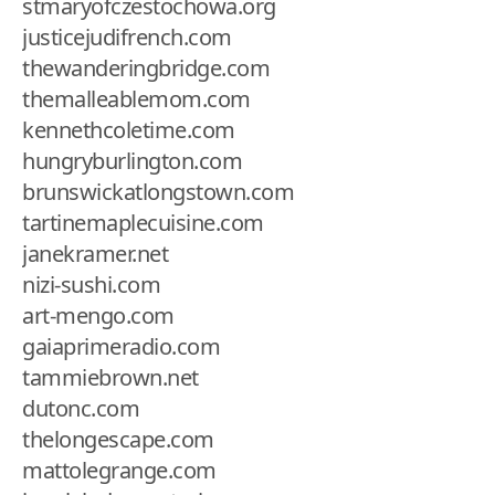
stmaryofczestochowa.org
justicejudifrench.com
thewanderingbridge.com
themalleablemom.com
kennethcoletime.com
hungryburlington.com
brunswickatlongstown.com
tartinemaplecuisine.com
janekramer.net
nizi-sushi.com
art-mengo.com
gaiaprimeradio.com
tammiebrown.net
dutonc.com
thelongescape.com
mattolegrange.com