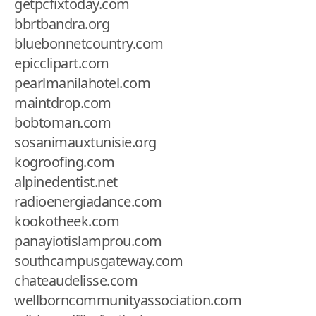
getpcfixtoday.com
bbrtbandra.org
bluebonnetcountry.com
epicclipart.com
pearlmanilahotel.com
maintdrop.com
bobtoman.com
sosanimauxtunisie.org
kogroofing.com
alpinedentist.net
radioenergiadance.com
kookotheek.com
panayiotislamprou.com
southcampusgateway.com
chateaudelisse.com
wellborncommunityassociation.com