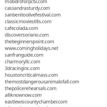
mobdroforpctv.com
cassandrasturdy.com
sanbenitoolivefestival.com
classicmoviestills.com
cafecolada.com
discoversoriano.com
thebeginnerspoint.com
www.comingholidays.net
sanfranguide.com
charmoryllc.com
3dracinginc.com
houstoncriticalmass.com
themostdangerousanimalofall.com
thepolicerehearsals.com
alliknownow.com
eastlewiscountychamber.com