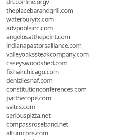
drcconline.org
v
theplacebarandgrill.com
waterburyrx.com
advpoolsinc.com
angelosatthepoint.com
indianapastorsalliance.com
valleyoakssteakcompany.com
caseyswoodshed.com
fixhairchicago.com
denizliesnaf.com
constitutionconferences.com
patthecope.com
svitcs.com
seriouspizza.net
compassroseband.net
altumcore.com