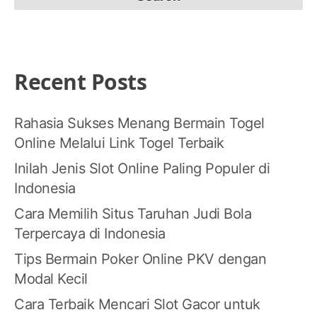
Recent Posts
Rahasia Sukses Menang Bermain Togel
Online Melalui Link Togel Terbaik
Inilah Jenis Slot Online Paling Populer di
Indonesia
Cara Memilih Situs Taruhan Judi Bola
Terpercaya di Indonesia
Tips Bermain Poker Online PKV dengan
Modal Kecil
Cara Terbaik Mencari Slot Gacor untuk