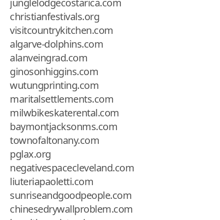
junglelodgecostarica.com
christianfestivals.org
visitcountrykitchen.com
algarve-dolphins.com
alanveingrad.com
ginosonhiggins.com
wutungprinting.com
maritalsettlements.com
milwbikeskaterental.com
baymontjacksonms.com
townofaltonany.com
pglax.org
negativespacecleveland.com
liuteriapaoletti.com
sunriseandgoodpeople.com
chinesedrywallproblem.com