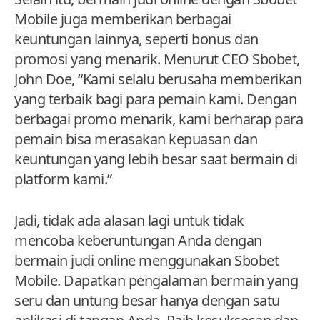
Mobile juga memberikan berbagai
keuntungan lainnya, seperti bonus dan
promosi yang menarik. Menurut CEO Sbobet,
John Doe, “Kami selalu berusaha memberikan
yang terbaik bagi para pemain kami. Dengan
berbagai promo menarik, kami berharap para
pemain bisa merasakan kepuasan dan
keuntungan yang lebih besar saat bermain di
platform kami.”
Jadi, tidak ada alasan lagi untuk tidak
mencoba keberuntungan Anda dengan
bermain judi online menggunakan Sbobet
Mobile. Dapatkan pengalaman bermain yang
seru dan untung besar hanya dengan satu