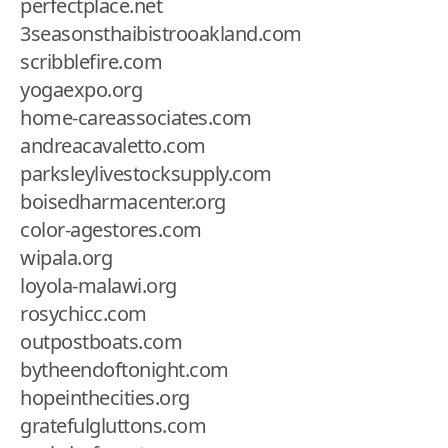
perfectplace.net
3seasonsthaibistrooakland.com
scribblefire.com
yogaexpo.org
home-careassociates.com
andreacavaletto.com
parksleylivestocksupply.com
boisedharmacenter.org
color-agestores.com
wipala.org
loyola-malawi.org
rosychicc.com
outpostboats.com
bytheendoftonight.com
hopeinthecities.org
gratefulgluttons.com