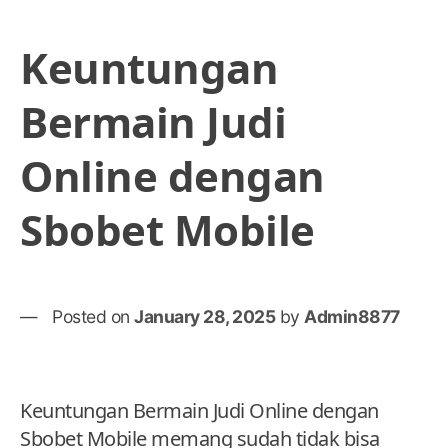
Keuntungan
Bermain Judi
Online dengan
Sbobet Mobile
Posted on
January 28, 2025
by
Admin8877
Keuntungan Bermain Judi Online dengan
Sbobet Mobile memang sudah tidak bisa