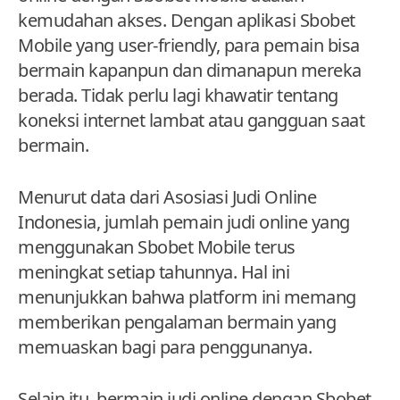
kemudahan akses. Dengan aplikasi Sbobet
Mobile yang user-friendly, para pemain bisa
bermain kapanpun dan dimanapun mereka
berada. Tidak perlu lagi khawatir tentang
koneksi internet lambat atau gangguan saat
bermain.
Menurut data dari Asosiasi Judi Online
Indonesia, jumlah pemain judi online yang
menggunakan Sbobet Mobile terus
meningkat setiap tahunnya. Hal ini
menunjukkan bahwa platform ini memang
memberikan pengalaman bermain yang
memuaskan bagi para penggunanya.
Selain itu, bermain judi online dengan Sbobet