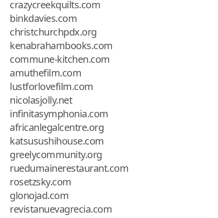
crazycreekquilts.com
binkdavies.com
christchurchpdx.org
kenabrahambooks.com
commune-kitchen.com
amuthefilm.com
lustforlovefilm.com
nicolasjolly.net
infinitasymphonia.com
africanlegalcentre.org
katsusushihouse.com
greelycommunity.org
ruedumainerestaurant.com
rosetzsky.com
glonojad.com
revistanuevagrecia.com