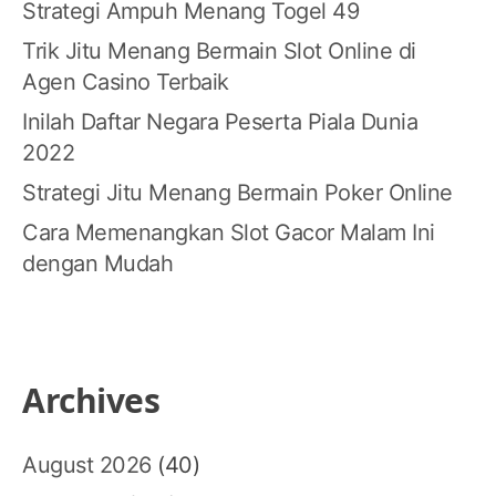
Strategi Ampuh Menang Togel 49
Trik Jitu Menang Bermain Slot Online di
Agen Casino Terbaik
Inilah Daftar Negara Peserta Piala Dunia
2022
Strategi Jitu Menang Bermain Poker Online
Cara Memenangkan Slot Gacor Malam Ini
dengan Mudah
Archives
August 2026
(40)