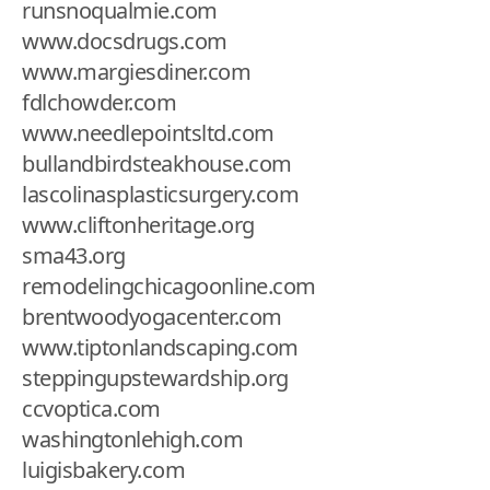
runsnoqualmie.com
www.docsdrugs.com
www.margiesdiner.com
fdlchowder.com
www.needlepointsltd.com
bullandbirdsteakhouse.com
lascolinasplasticsurgery.com
www.cliftonheritage.org
sma43.org
remodelingchicagoonline.com
brentwoodyogacenter.com
www.tiptonlandscaping.com
steppingupstewardship.org
ccvoptica.com
washingtonlehigh.com
luigisbakery.com