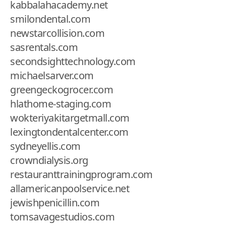
kabbalahacademy.net
smilondental.com
newstarcollision.com
sasrentals.com
secondsighttechnology.com
michaelsarver.com
greengeckogrocer.com
hlathome-staging.com
wokteriyakitargetmall.com
lexingtondentalcenter.com
sydneyellis.com
crowndialysis.org
restauranttrainingprogram.com
allamericanpoolservice.net
jewishpenicillin.com
tomsavagestudios.com