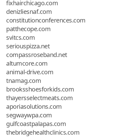
fixhairchicago.com
denizliesnaf.com
constitutionconferences.com
patthecope.com
svitcs.com
seriouspizza.net
compassroseband.net
altumcore.com
animal-drive.com
tnamag.com
brooksshoesforkids.com
thayersselectmeats.com
aporiasolutions.com
segwaywpa.com
gulfcoastpalapas.com
thebridgehealthclinics.com