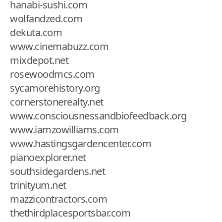
hanabi-sushi.com
wolfandzed.com
dekuta.com
www.cinemabuzz.com
mixdepot.net
rosewoodmcs.com
sycamorehistory.org
cornerstonerealty.net
www.consciousnessandbiofeedback.org
www.iamzowilliams.com
www.hastingsgardencenter.com
pianoexplorer.net
southsidegardens.net
trinityum.net
mazzicontractors.com
thethirdplacesportsbar.com