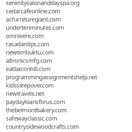
serenitysalonanddayspa.org
cedarcafeonline.com
acfurnituregiant.com
undertenminutes.com
omnivere.com
rasadantips.com
newtimbuktu.com
altronicsmfg.com
eatbaconhill.com
programmingassignmentshelp.net
kidssleepover.com
newtravels.net
paydayloansforus.com
thebelmontbakery.com
safewayclassic.com
countrysidewoodcrafts.com