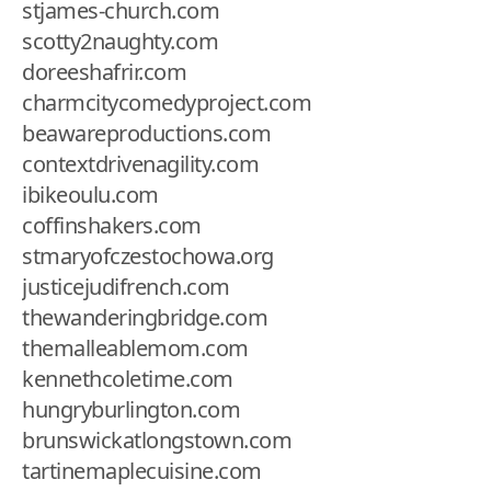
stjames-church.com
scotty2naughty.com
doreeshafrir.com
charmcitycomedyproject.com
beawareproductions.com
contextdrivenagility.com
ibikeoulu.com
coffinshakers.com
stmaryofczestochowa.org
justicejudifrench.com
thewanderingbridge.com
themalleablemom.com
kennethcoletime.com
hungryburlington.com
brunswickatlongstown.com
tartinemaplecuisine.com