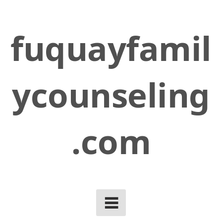
Skip
to
fuquayfamil
content
ycounseling
.com