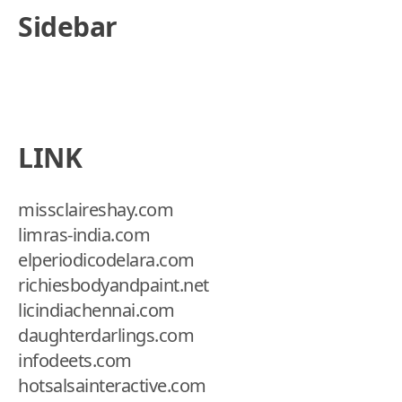
Sidebar
LINK
missclaireshay.com
limras-india.com
elperiodicodelara.com
richiesbodyandpaint.net
licindiachennai.com
daughterdarlings.com
infodeets.com
hotsalsainteractive.com