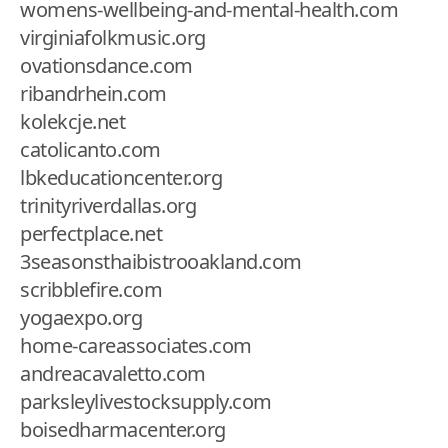
womens-wellbeing-and-mental-health.com
virginiafolkmusic.org
ovationsdance.com
ribandrhein.com
kolekcje.net
catolicanto.com
lbkeducationcenter.org
trinityriverdallas.org
perfectplace.net
3seasonsthaibistrooakland.com
scribblefire.com
yogaexpo.org
home-careassociates.com
andreacavaletto.com
parksleylivestocksupply.com
boisedharmacenter.org