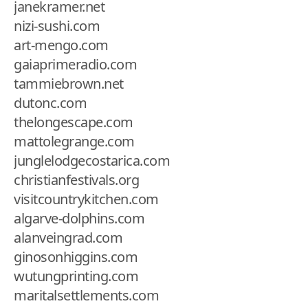
janekramer.net
nizi-sushi.com
art-mengo.com
gaiaprimeradio.com
tammiebrown.net
dutonc.com
thelongescape.com
mattolegrange.com
junglelodgecostarica.com
christianfestivals.org
visitcountrykitchen.com
algarve-dolphins.com
alanveingrad.com
ginosonhiggins.com
wutungprinting.com
maritalsettlements.com