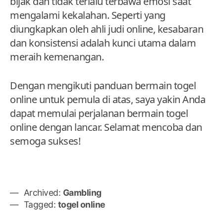
bijak dan tidak terlalu terbawa emosi saat
mengalami kekalahan. Seperti yang
diungkapkan oleh ahli judi online, kesabaran
dan konsistensi adalah kunci utama dalam
meraih kemenangan.
Dengan mengikuti panduan bermain togel
online untuk pemula di atas, saya yakin Anda
dapat memulai perjalanan bermain togel
online dengan lancar. Selamat mencoba dan
semoga sukses!
Archived:
Gambling
Tagged:
togel online