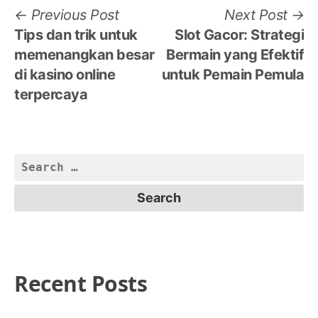
Post
Previous
N
Previous Post
Next Post
post:
po
Tips dan trik untuk
Slot Gacor: Strategi
navigation
memenangkan besar
Bermain yang Efektif
di kasino online
untuk Pemain Pemula
terpercaya
Search
for:
Recent Posts