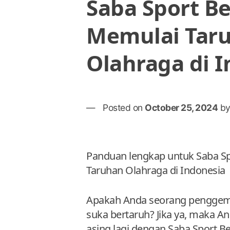
Saba Sport Be
Memulai Tar
Olahraga di 
Posted on
October 25, 2024
b
Panduan lengkap untuk Saba Sp
Taruhan Olahraga di Indonesia
Apakah Anda seorang penggema
suka bertaruh? Jika ya, maka A
asing lagi dengan Saba Sport Be