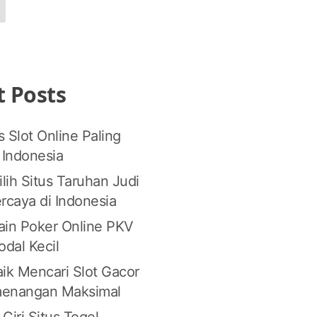
 Posts
is Slot Online Paling
 Indonesia
lih Situs Taruhan Judi
rcaya di Indonesia
ain Poker Online PKV
dal Kecil
aik Mencari Slot Gacor
menangan Maksimal
-Ciri Situs Togel