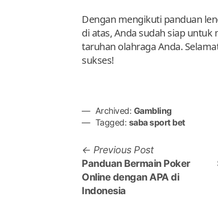
Dengan mengikuti panduan len
di atas, Anda sudah siap untuk
taruhan olahraga Anda. Selam
sukses!
Archived:
Gambling
Tagged:
saba sport bet
Post
Previous
Previous Post
post:
Panduan Bermain Poker
navigation
Online dengan APA di
Indonesia