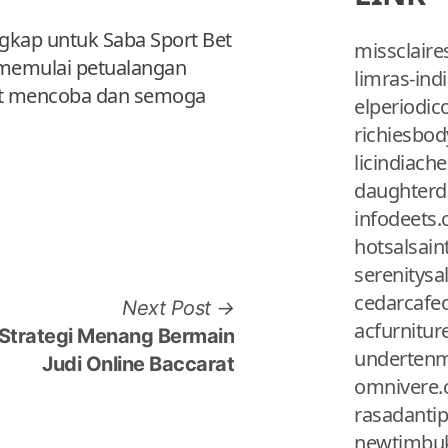
gkap untuk Saba Sport Bet
missclair
 memulai petualangan
limras-ind
at mencoba dan semoga
elperiodic
richiesbod
licindiach
daughterd
infodeets
hotsalsain
serenitys
cedarcafe
Next
Next Post
acfurnitur
post:
Strategi Menang Bermain
undertenm
Judi Online Baccarat
omnivere
rasadanti
newtimbu