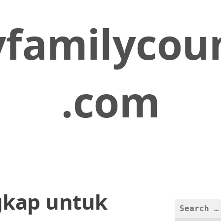
familycou
.com
gkap untuk
Search
for: