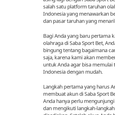
salah satu platform taruhan ola
Indonesia yang menawarkan be
dan pasar taruhan yang menari
Bagi Anda yang baru pertama k
olahraga di Saba Sport Bet, An
bingung tentang bagaimana ca
saja, karena kami akan membe
untuk Anda agar bisa memulai t
Indonesia dengan mudah.
Langkah pertama yang harus A
membuat akun di Saba Sport Be
Anda hanya perlu mengunjungi s
dan mengikuti langkah-langkah