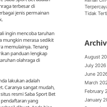
hraga terbesar di
Terpercaya
rbagai jenis permainan
Tidak Tert
k.
ali ingin mencoba taruhan
da mungkin merasa sedikit
Archiv
ra memulainya. Tenang
rikan panduan lengkap
August 2
aruhan olahraga di
July 2026
June 202
nda lakukan adalah
March 20
t. Caranya sangat mudah,
February 
itus resmi Saba Sport Bet
January 2
 pendaftaran yang