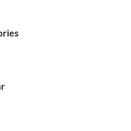
ories
ar