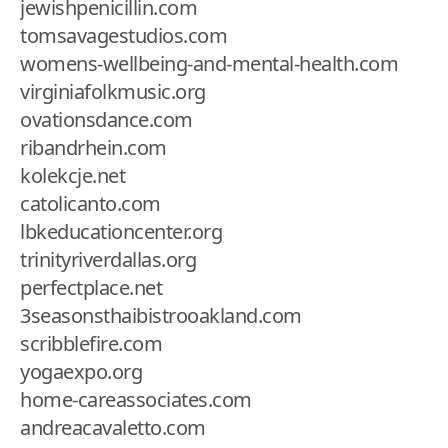
jewishpenicillin.com
tomsavagestudios.com
womens-wellbeing-and-mental-health.com
virginiafolkmusic.org
ovationsdance.com
ribandrhein.com
kolekcje.net
catolicanto.com
lbkeducationcenter.org
trinityriverdallas.org
perfectplace.net
3seasonsthaibistrooakland.com
scribblefire.com
yogaexpo.org
home-careassociates.com
andreacavaletto.com