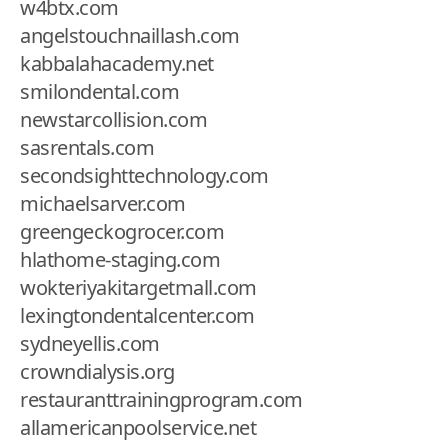
w4btx.com
angelstouchnaillash.com
kabbalahacademy.net
smilondental.com
newstarcollision.com
sasrentals.com
secondsighttechnology.com
michaelsarver.com
greengeckogrocer.com
hlathome-staging.com
wokteriyakitargetmall.com
lexingtondentalcenter.com
sydneyellis.com
crowndialysis.org
restauranttrainingprogram.com
allamericanpoolservice.net