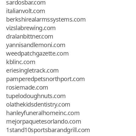
sardosbar.com
italianvolt.com
berkshirealarmssystems.com
vizslabrewing.com
dralanbittner.com
yannisandlemoni.com
weedpatchgazette.com
kblinc.com
eriesingletrack.com
pamperedpetsnorthport.com
rosiemade.com
tupelodoughnuts.com
olathekidsdentistry.com
hanleyfuneralhomeinc.com
mejorpaquetesorlando.com
1stand10sportsbarandgrill.com