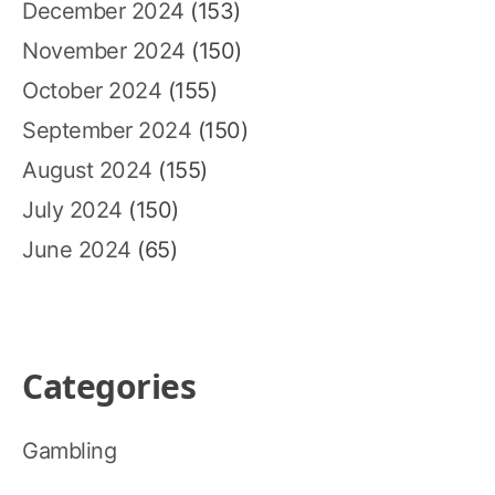
December 2024
(153)
November 2024
(150)
October 2024
(155)
September 2024
(150)
August 2024
(155)
July 2024
(150)
June 2024
(65)
Categories
Gambling