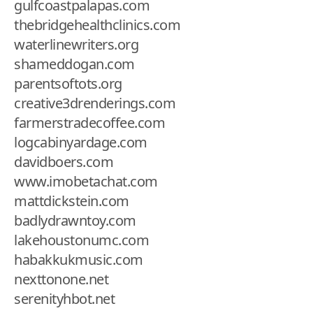
gulfcoastpalapas.com
thebridgehealthclinics.com
waterlinewriters.org
shameddogan.com
parentsoftots.org
creative3drenderings.com
farmerstradecoffee.com
logcabinyardage.com
davidboers.com
www.imobetachat.com
mattdickstein.com
badlydrawntoy.com
lakehoustonumc.com
habakkukmusic.com
nexttonone.net
serenityhbot.net