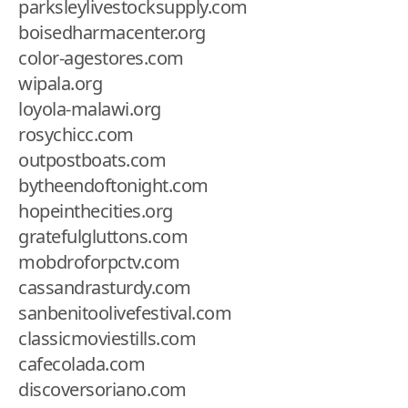
parksleylivestocksupply.com
boisedharmacenter.org
color-agestores.com
wipala.org
loyola-malawi.org
rosychicc.com
outpostboats.com
bytheendoftonight.com
hopeinthecities.org
gratefulgluttons.com
mobdroforpctv.com
cassandrasturdy.com
sanbenitoolivefestival.com
classicmoviestills.com
cafecolada.com
discoversoriano.com