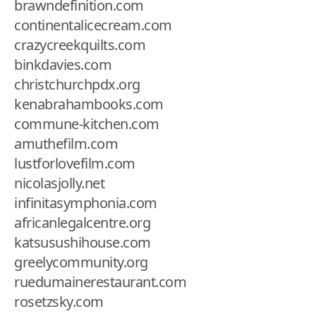
brawndefinition.com
continentalicecream.com
crazycreekquilts.com
binkdavies.com
christchurchpdx.org
kenabrahambooks.com
commune-kitchen.com
amuthefilm.com
lustforlovefilm.com
nicolasjolly.net
infinitasymphonia.com
africanlegalcentre.org
katsusushihouse.com
greelycommunity.org
ruedumainerestaurant.com
rosetzsky.com