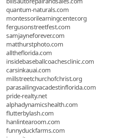
billsautorepairandsales.com
quantum-naturals.com
montessorilearningcenter.org
fergusonstreetfest.com
samjayneforever.com
matthurstphoto.com
alltheflorida.com
insidebaseballcoachesclinic.com
carsinkauai.com
millstreetchurchofchrist.org
parasailingvacadestinflorida.com
pride-realty.net
alphadynamicshealth.com
flutterbylash.com
hanlintearoom.com
funnyduckfarms.com