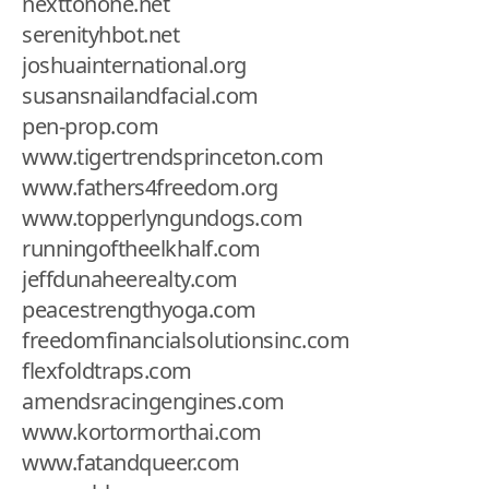
nexttonone.net
serenityhbot.net
joshuainternational.org
susansnailandfacial.com
pen-prop.com
www.tigertrendsprinceton.com
www.fathers4freedom.org
www.topperlyngundogs.com
runningoftheelkhalf.com
jeffdunaheerealty.com
peacestrengthyoga.com
freedomfinancialsolutionsinc.com
flexfoldtraps.com
amendsracingengines.com
www.kortormorthai.com
www.fatandqueer.com