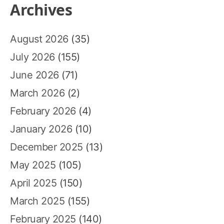
Archives
August 2026
(35)
July 2026
(155)
June 2026
(71)
March 2026
(2)
February 2026
(4)
January 2026
(10)
December 2025
(13)
May 2025
(105)
April 2025
(150)
March 2025
(155)
February 2025
(140)