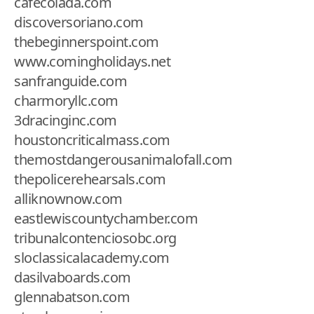
cafecolada.com
discoversoriano.com
thebeginnerspoint.com
www.comingholidays.net
sanfranguide.com
charmoryllc.com
3dracinginc.com
houstoncriticalmass.com
themostdangerousanimalofall.com
thepolicerehearsals.com
alliknownow.com
eastlewiscountychamber.com
tribunalcontenciosobc.org
sloclassicalacademy.com
dasilvaboards.com
glennabatson.com