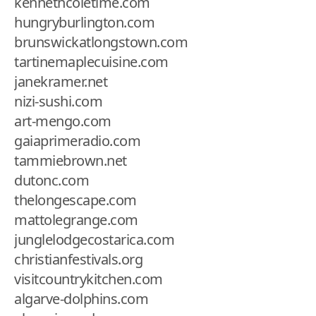
kennethcoletime.com
hungryburlington.com
brunswickatlongstown.com
tartinemaplecuisine.com
janekramer.net
nizi-sushi.com
art-mengo.com
gaiaprimeradio.com
tammiebrown.net
dutonc.com
thelongescape.com
mattolegrange.com
junglelodgecostarica.com
christianfestivals.org
visitcountrykitchen.com
algarve-dolphins.com