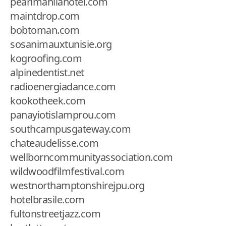
pearlmanilahotel.com
maintdrop.com
bobtoman.com
sosanimauxtunisie.org
kogroofing.com
alpinedentist.net
radioenergiadance.com
kookotheek.com
panayiotislamprou.com
southcampusgateway.com
chateaudelisse.com
wellborncommunityassociation.com
wildwoodfilmfestival.com
westnorthamptonshirejpu.org
hotelbrasile.com
fultonstreetjazz.com