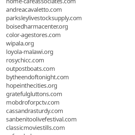
home-careassociates.com
andreacavaletto.com
parksleylivestocksupply.com
boisedharmacenter.org
color-agestores.com
wipala.org
loyola-malawi.org
rosychicc.com
outpostboats.com
bytheendoftonight.com
hopeinthecities.org
gratefulgluttons.com
mobdroforpctv.com
cassandrasturdy.com
sanbenitoolivefestival.com
classicmoviestills.com