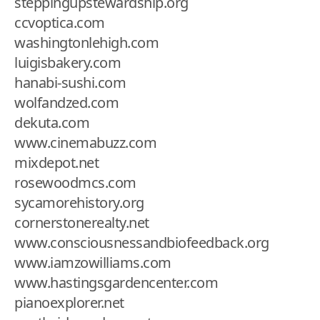
steppingupstewardship.org
ccvoptica.com
washingtonlehigh.com
luigisbakery.com
hanabi-sushi.com
wolfandzed.com
dekuta.com
www.cinemabuzz.com
mixdepot.net
rosewoodmcs.com
sycamorehistory.org
cornerstonerealty.net
www.consciousnessandbiofeedback.org
www.iamzowilliams.com
www.hastingsgardencenter.com
pianoexplorer.net