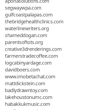
aporiasolutions.com
segwaywpa.com
gulfcoastpalapas.com
thebridgehealthclinics.com
waterlinewriters.org
shameddogan.com
parentsoftots.org
creative3drenderings.com
farmerstradecoffee.com
logcabinyardage.com
davidboers.com
www.imobetachat.com
mattdickstein.com
badlydrawntoy.com
lakehoustonumc.com
habakkukmusic.com