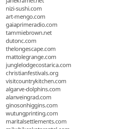
janekramer.net
nizi-sushi.com
art-mengo.com
gaiaprimeradio.com
tammiebrown.net
dutonc.com
thelongescape.com
mattolegrange.com
junglelodgecostarica.com
christianfestivals.org
visitcountrykitchen.com
algarve-dolphins.com
alanveingrad.com
ginosonhiggins.com
wutungprinting.com
maritalsettlements.com