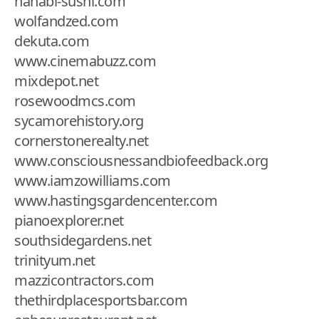
hanabi-sushi.com
wolfandzed.com
dekuta.com
www.cinemabuzz.com
mixdepot.net
rosewoodmcs.com
sycamorehistory.org
cornerstonerealty.net
www.consciousnessandbiofeedback.org
www.iamzowilliams.com
www.hastingsgardencenter.com
pianoexplorer.net
southsidegardens.net
trinityum.net
mazzicontractors.com
thethirdplacesportsbar.com