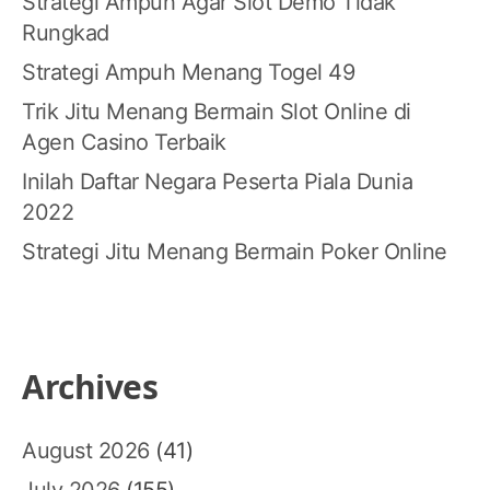
Strategi Ampuh Agar Slot Demo Tidak
Rungkad
Strategi Ampuh Menang Togel 49
Trik Jitu Menang Bermain Slot Online di
Agen Casino Terbaik
Inilah Daftar Negara Peserta Piala Dunia
2022
Strategi Jitu Menang Bermain Poker Online
Archives
August 2026
(41)