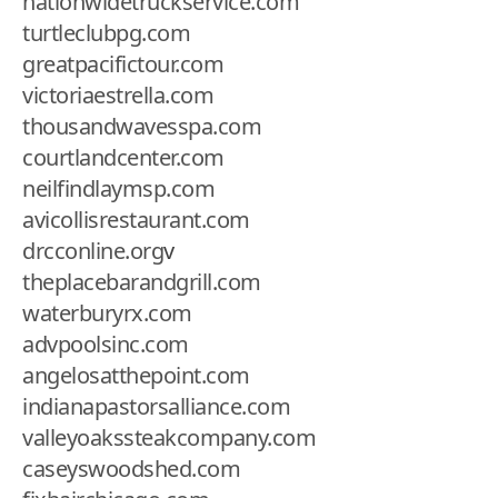
nationwidetruckservice.com
turtleclubpg.com
greatpacifictour.com
victoriaestrella.com
thousandwavesspa.com
courtlandcenter.com
neilfindlaymsp.com
avicollisrestaurant.com
drcconline.org
v
theplacebarandgrill.com
waterburyrx.com
advpoolsinc.com
angelosatthepoint.com
indianapastorsalliance.com
valleyoakssteakcompany.com
caseyswoodshed.com