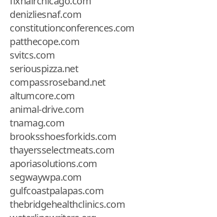
fixhairchicago.com
denizliesnaf.com
constitutionconferences.com
patthecope.com
svitcs.com
seriouspizza.net
compassroseband.net
altumcore.com
animal-drive.com
tnamag.com
brooksshoesforkids.com
thayersselectmeats.com
aporiasolutions.com
segwaywpa.com
gulfcoastpalapas.com
thebridgehealthclinics.com