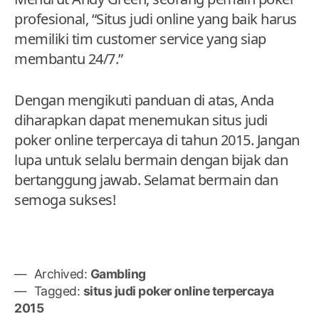
profesional, “Situs judi online yang baik harus
memiliki tim customer service yang siap
membantu 24/7.”
Dengan mengikuti panduan di atas, Anda
diharapkan dapat menemukan situs judi
poker online terpercaya di tahun 2015. Jangan
lupa untuk selalu bermain dengan bijak dan
bertanggung jawab. Selamat bermain dan
semoga sukses!
Archived:
Gambling
Tagged:
situs judi poker online terpercaya
2015