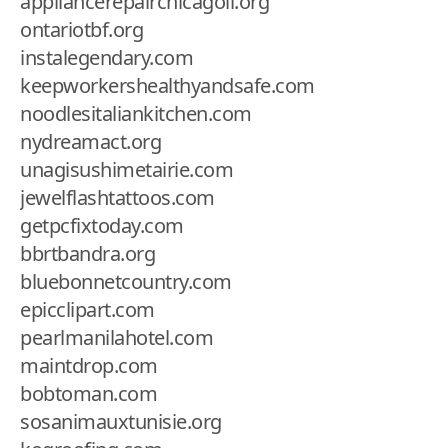
appliancerepairchicagoil.org
ontariotbf.org
instalegendary.com
keepworkershealthyandsafe.com
noodlesitaliankitchen.com
nydreamact.org
unagisushimetairie.com
jewelflashtattoos.com
getpcfixtoday.com
bbrtbandra.org
bluebonnetcountry.com
epicclipart.com
pearlmanilahotel.com
maintdrop.com
bobtoman.com
sosanimauxtunisie.org