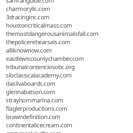
sanfranguide.com
charmoryllc.com
3dracinginc.com
houstoncriticalmass.com
themostdangerousanimalofall.com
thepolicerehearsals.com
alliknownow.com
eastlewiscountychamber.com
tribunalcontenciosobc.org
sloclassicalacademy.com
dasilvaboards.com
glennabatson.com
strayhornmarina.com
flaglerproductions.com
brawndefinition.com
continentalicecream.com