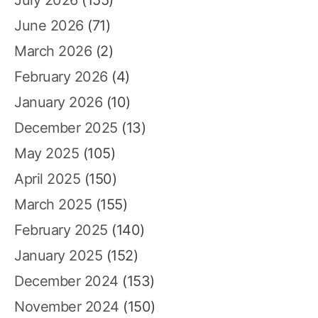
July 2026
(155)
June 2026
(71)
March 2026
(2)
February 2026
(4)
January 2026
(10)
December 2025
(13)
May 2025
(105)
April 2025
(150)
March 2025
(155)
February 2025
(140)
January 2025
(152)
December 2024
(153)
November 2024
(150)