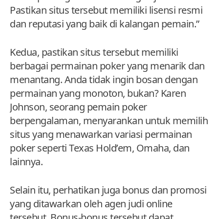
Pastikan situs tersebut memiliki lisensi resmi
dan reputasi yang baik di kalangan pemain.”
Kedua, pastikan situs tersebut memiliki
berbagai permainan poker yang menarik dan
menantang. Anda tidak ingin bosan dengan
permainan yang monoton, bukan? Karen
Johnson, seorang pemain poker
berpengalaman, menyarankan untuk memilih
situs yang menawarkan variasi permainan
poker seperti Texas Hold’em, Omaha, dan
lainnya.
Selain itu, perhatikan juga bonus dan promosi
yang ditawarkan oleh agen judi online
tersebut. Bonus-bonus tersebut dapat