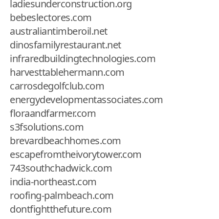
ladiesunderconstruction.org
bebeslectores.com
australiantimberoil.net
dinosfamilyrestaurant.net
infraredbuildingtechnologies.com
harvesttablehermann.com
carrosdegolfclub.com
energydevelopmentassociates.com
floraandfarmer.com
s3fsolutions.com
brevardbeachhomes.com
escapefromtheivorytower.com
743southchadwick.com
india-northeast.com
roofing-palmbeach.com
dontfightthefuture.com