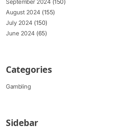
September 2024
(150)
August 2024
(155)
July 2024
(150)
June 2024
(65)
Categories
Gambling
Sidebar