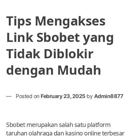
Tips Mengakses
Link Sbobet yang
Tidak Diblokir
dengan Mudah
Posted on
February 23, 2025
by
Admin8877
Sbobet merupakan salah satu platform
taruhan olahraga dan kasino online terbesar