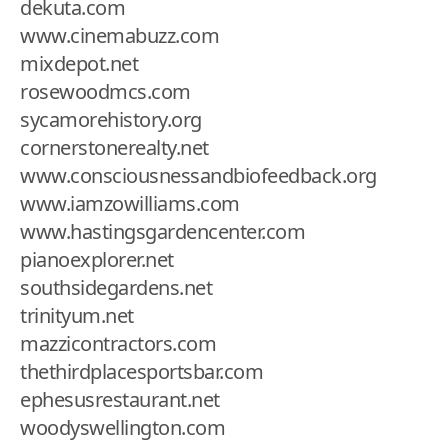
dekuta.com
www.cinemabuzz.com
mixdepot.net
rosewoodmcs.com
sycamorehistory.org
cornerstonerealty.net
www.consciousnessandbiofeedback.org
www.iamzowilliams.com
www.hastingsgardencenter.com
pianoexplorer.net
southsidegardens.net
trinityum.net
mazzicontractors.com
thethirdplacesportsbar.com
ephesusrestaurant.net
woodyswellington.com