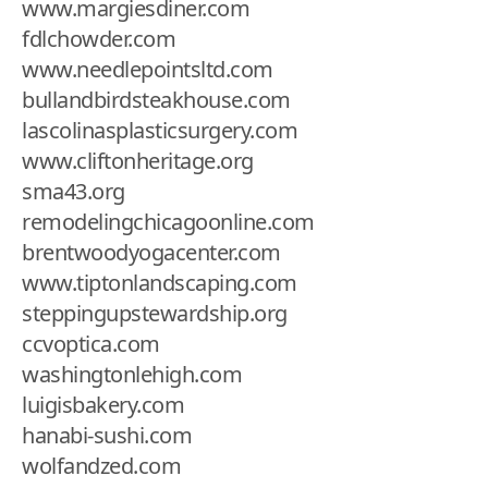
www.margiesdiner.com
fdlchowder.com
www.needlepointsltd.com
bullandbirdsteakhouse.com
lascolinasplasticsurgery.com
www.cliftonheritage.org
sma43.org
remodelingchicagoonline.com
brentwoodyogacenter.com
www.tiptonlandscaping.com
steppingupstewardship.org
ccvoptica.com
washingtonlehigh.com
luigisbakery.com
hanabi-sushi.com
wolfandzed.com